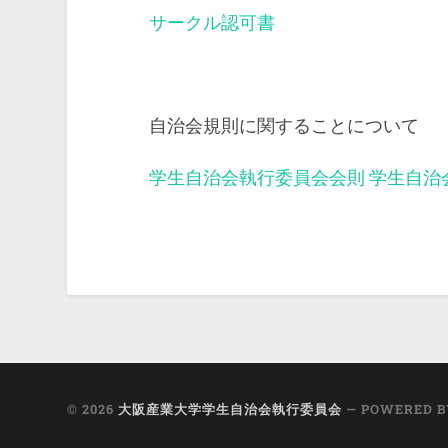
サークル認可書
自治会規則に関することについて
学生自治会執行委員会会則
学生自治
© 2026
大阪産業大学学生自治会執行委員会
— POWERED 