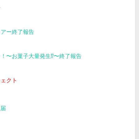
告
ツアー終了報告
ー！〜お菓子大量発生⁉︎〜終了報告
ジェクト
部届