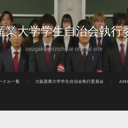
産業大学学生自治会執行
osugakuseizichikai official site
ークル一覧
大阪産業大学学生自治会執行委員会
AM