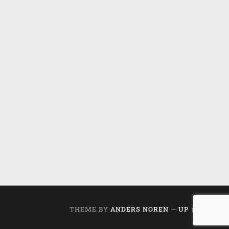
THEME BY
ANDERS NOREN
—
UP ↑