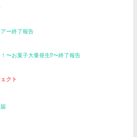
告
ツアー終了報告
ー！〜お菓子大量発生⁉︎〜終了報告
ジェクト
部届