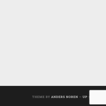
THEME BY
ANDERS NOREN
—
UP ↑