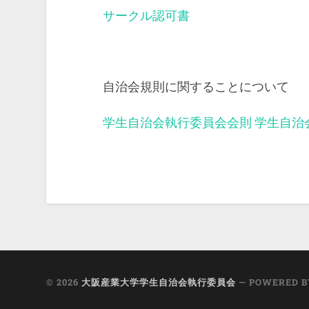
サークル認可書
自治会規則に関することについて
学生自治会執行委員会会則
学生自治
© 2026
大阪産業大学学生自治会執行委員会
— POWERED 