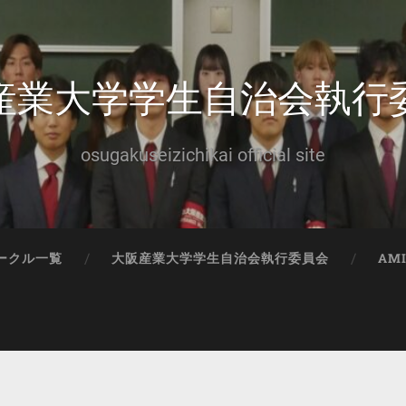
産業大学学生自治会執行
osugakuseizichikai official site
ークル一覧
大阪産業大学学生自治会執行委員会
AM