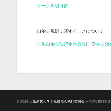
サークル認可書
自治会規則に関することについて
学生自治会執行委員会会則
学生自治
© 2026
大阪産業大学学生自治会執行委員会
— POWERED 