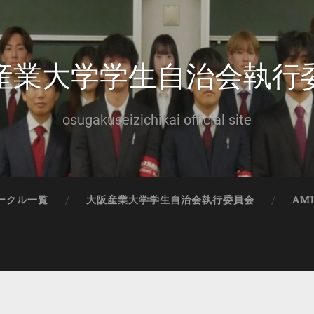
産業大学学生自治会執行
osugakuseizichikai official site
ークル一覧
大阪産業大学学生自治会執行委員会
AM