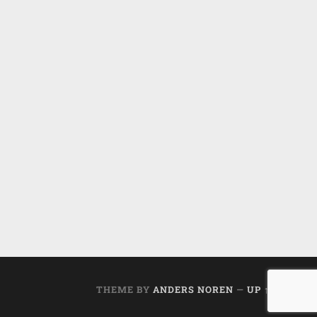
THEME BY
ANDERS NOREN
—
UP ↑