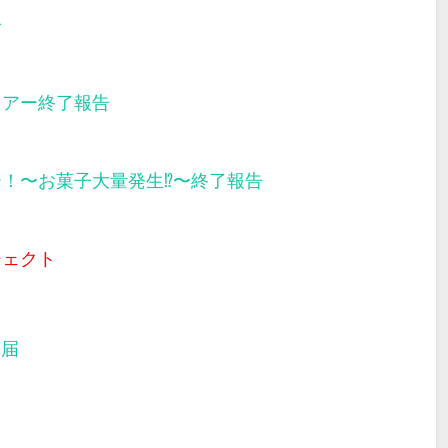
告
ツアー終了報告
ー！〜お菓子大量発生⁉︎〜終了報告
ジェクト
部届