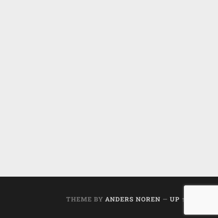
THEME BY
ANDERS NOREN
—
UP ↑