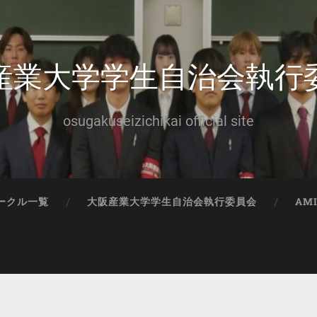
産業大学学生自治会執行
osugakuseizichikai official site
ークル一覧
大阪産業大学学生自治会執行委員会
AM