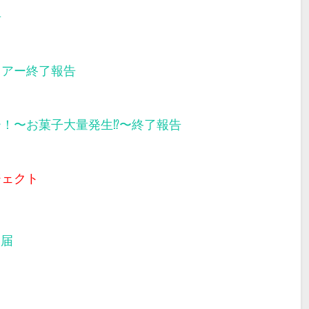
告
ツアー終了報告
ー！〜お菓子大量発生⁉︎〜終了報告
ジェクト
部届