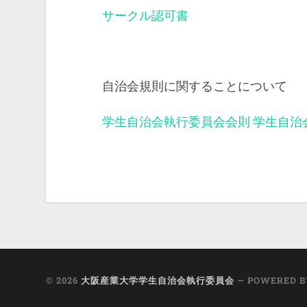
サークル認可書
自治会規則に関することについて
学生自治会執行委員会会則
学生自治
© 2026
大阪産業大学学生自治会執行委員会
— POWERED 