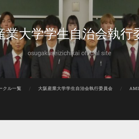
産業大学学生自治会執行
osugakuseizichikai official site
ークル一覧
大阪産業大学学生自治会執行委員会
AM