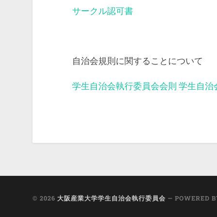
サークル認可書
自治会規則に関することについて
学生自治会執行委員会会則
学生自治
© 2026
大阪産業大学学生自治会執行委員会
— POWERED 