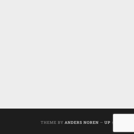
THEME BY
ANDERS NOREN
—
UP ↑