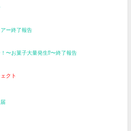
告
ツアー終了報告
ー！〜お菓子大量発生⁉︎〜終了報告
ジェクト
部届