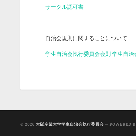
サークル認可書
自治会規則に関することについて
学生自治会執行委員会会則
学生自治
© 2026
大阪産業大学学生自治会執行委員会
— POWERED 