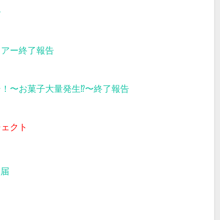
告
ツアー終了報告
ー！〜お菓子大量発生⁉︎〜終了報告
ジェクト
部届