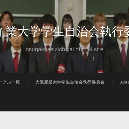
産業大学学生自治会執行
osugakuseizichikai official site
ークル一覧
大阪産業大学学生自治会執行委員会
AM