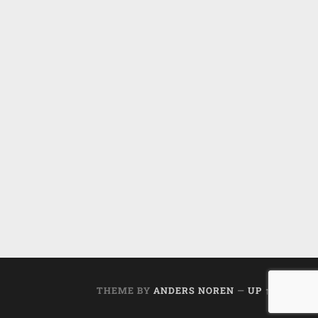
THEME BY
ANDERS NOREN
—
UP ↑