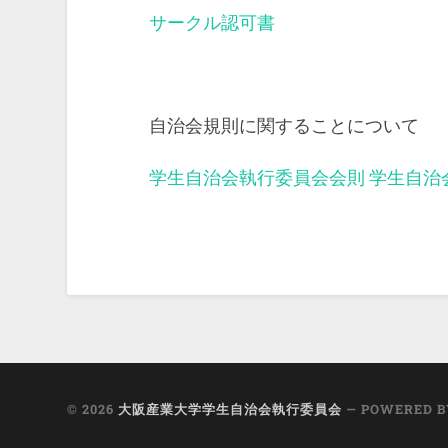
サークル認可書
自治会規則に関することについて
学生自治会執行委員会会則
学生自治
© 2026
大阪産業大学学生自治会執行委員会
— POWERED 