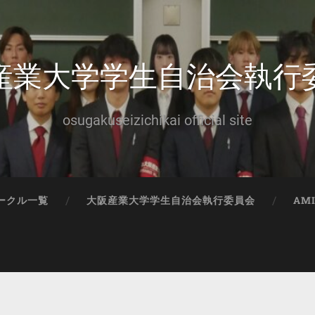
産業大学学生自治会執行
osugakuseizichikai official site
ークル一覧
大阪産業大学学生自治会執行委員会
AM