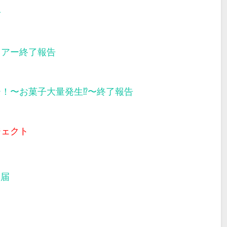
告
ツアー終了報告
ー！〜お菓子大量発生⁉︎〜終了報告
ジェクト
部届