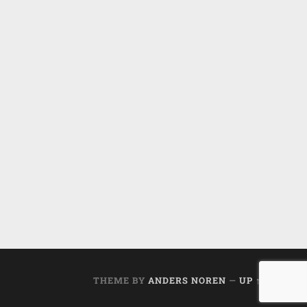
THEME BY
ANDERS NOREN
—
UP ↑