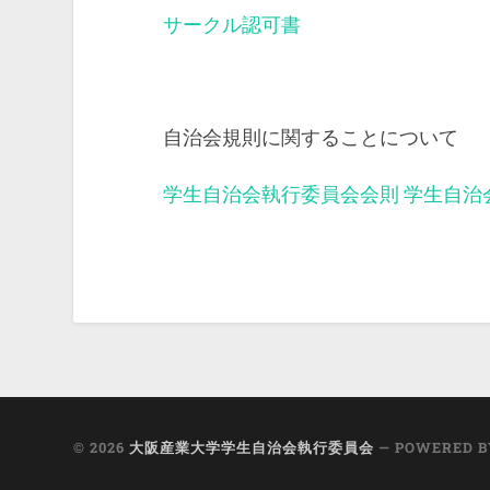
サークル認可書
自治会規則に関することについて
学生自治会執行委員会会則
学生自治
© 2026
大阪産業大学学生自治会執行委員会
— POWERED 