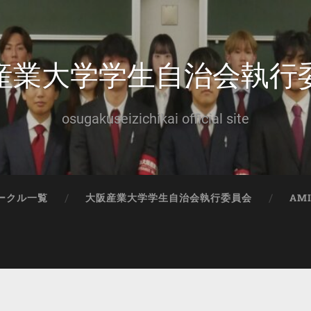
産業大学学生自治会執行
osugakuseizichikai official site
ークル一覧
大阪産業大学学生自治会執行委員会
AM