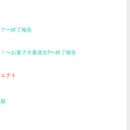
告
ツアー終了報告
ー！〜お菓子大量発生⁉︎〜終了報告
ジェクト
部届