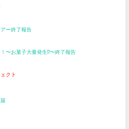
告
ツアー終了報告
ー！〜お菓子大量発生⁉︎〜終了報告
ジェクト
部届