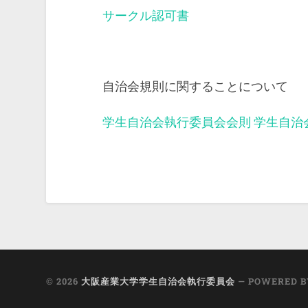
サークル認可書
自治会規則に関することについて
学生自治会執行委員会会則
学生自治
© 2026
大阪産業大学学生自治会執行委員会
— POWERED 