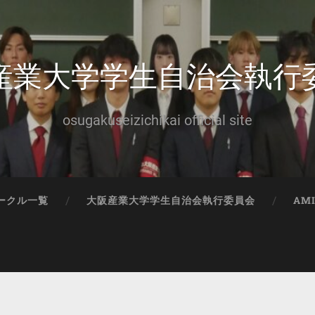
産業大学学生自治会執行
osugakuseizichikai official site
ークル一覧
大阪産業大学学生自治会執行委員会
AM