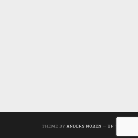
THEME BY
ANDERS NOREN
—
UP ↑