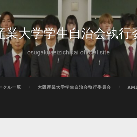
産業大学学生自治会執行
osugakuseizichikai official site
ークル一覧
大阪産業大学学生自治会執行委員会
AM