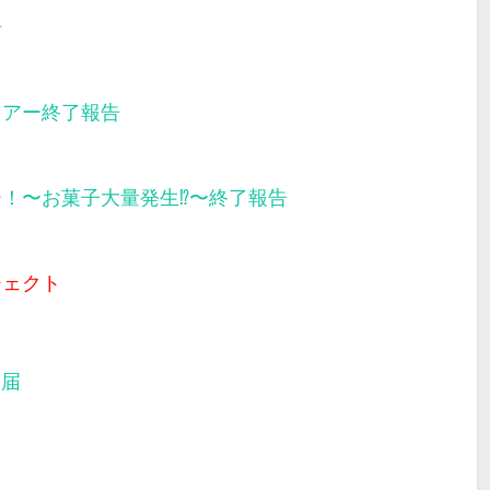
告
ツアー終了報告
ー！〜お菓子大量発生⁉︎〜終了報告
ジェクト
部届