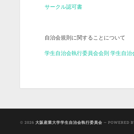
サークル認可書
自治会規則に関することについて
学生自治会執行委員会会則
学生自治
© 2026
大阪産業大学学生自治会執行委員会
— POWERED 