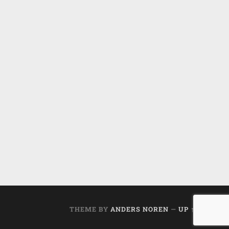
THEME BY
ANDERS NOREN
—
UP ↑