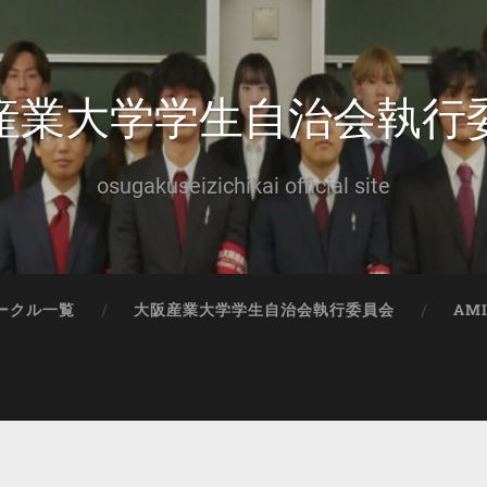
産業大学学生自治会執行
osugakuseizichikai official site
ークル一覧
大阪産業大学学生自治会執行委員会
AM