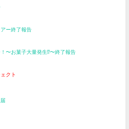
告
ツアー終了報告
ー！〜お菓子大量発生⁉︎〜終了報告
ジェクト
部届