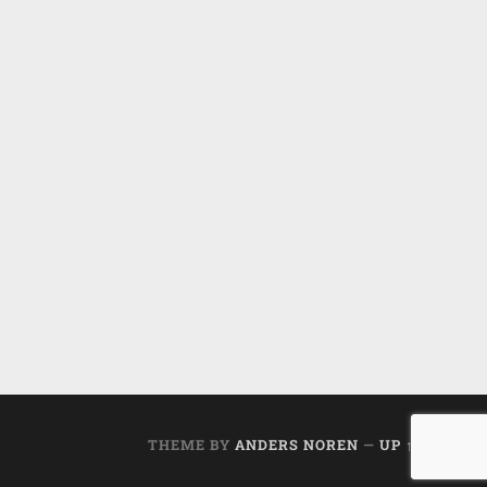
THEME BY
ANDERS NOREN
—
UP ↑