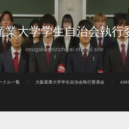
産業大学学生自治会執行
osugakuseizichikai official site
ークル一覧
大阪産業大学学生自治会執行委員会
AM