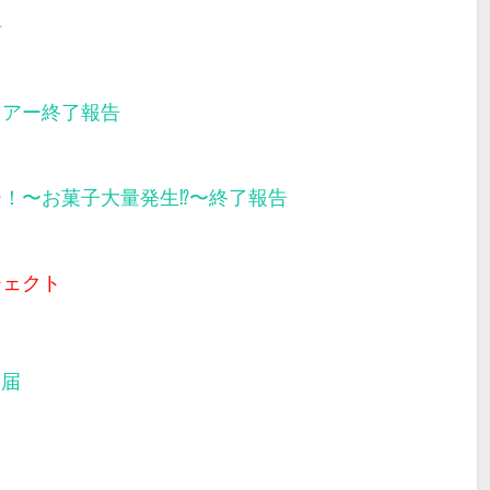
告
ツアー終了報告
ー！〜お菓子大量発生⁉︎〜終了報告
ジェクト
部届