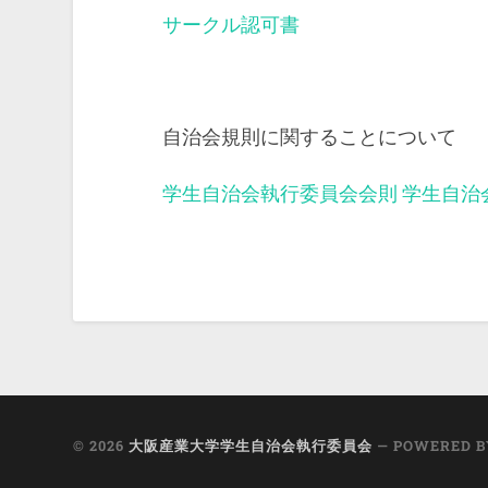
サークル認可書
自治会規則に関することについて
学生自治会執行委員会会則
学生自治
© 2026
大阪産業大学学生自治会執行委員会
— POWERED 