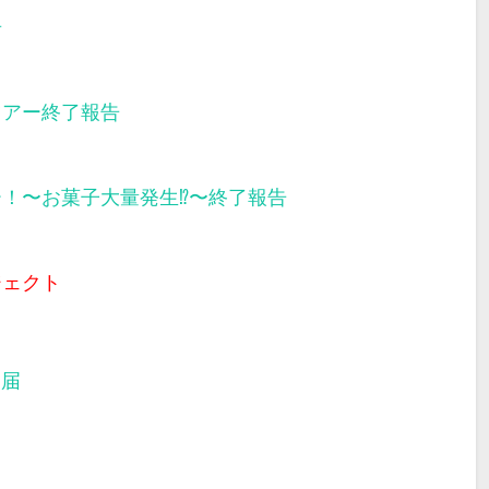
告
ツアー終了報告
ー！〜お菓子大量発生⁉︎〜終了報告
ジェクト
部届