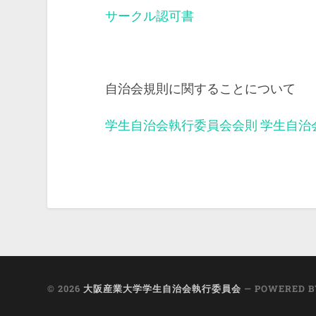
サークル認可書
自治会規則に関することについて
学生自治会執行委員会会則
学生自治
© 2026
大阪産業大学学生自治会執行委員会
— POWERED 