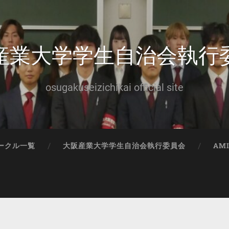
産業大学学生自治会執行
osugakuseizichikai official site
ークル一覧
大阪産業大学学生自治会執行委員会
AM