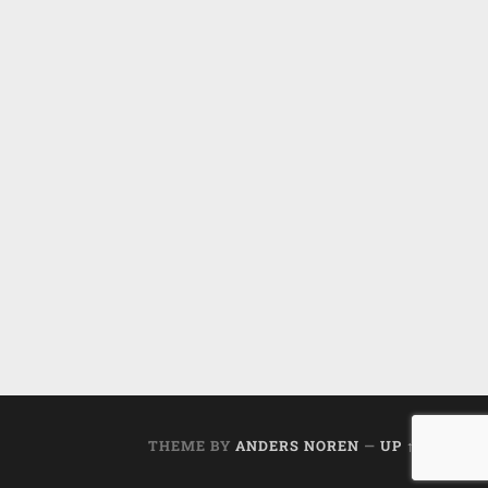
THEME BY
ANDERS NOREN
—
UP ↑