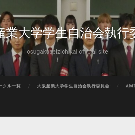
産業大学学生自治会執行
osugakuseizichikai official site
ークル一覧
大阪産業大学学生自治会執行委員会
AM