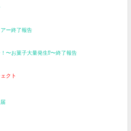
告
ツアー終了報告
ー！〜お菓子大量発生⁉︎〜終了報告
ジェクト
部届