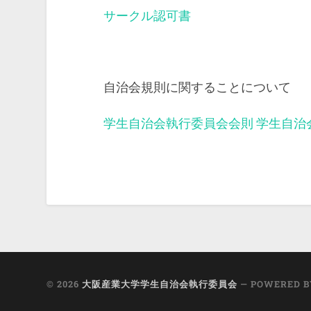
サークル認可書
自治会規則に関することについて
学生自治会執行委員会会則
学生自治
© 2026
大阪産業大学学生自治会執行委員会
— POWERED 