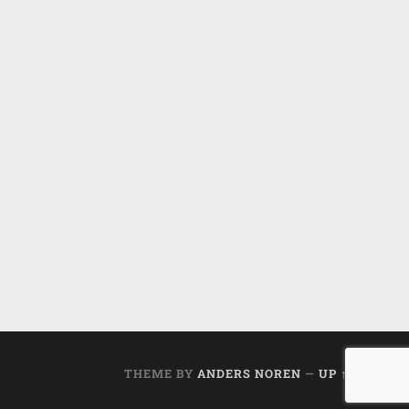
THEME BY
ANDERS NOREN
—
UP ↑