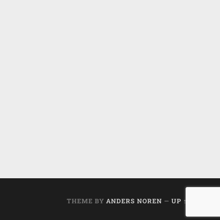
THEME BY
ANDERS NOREN
—
UP ↑