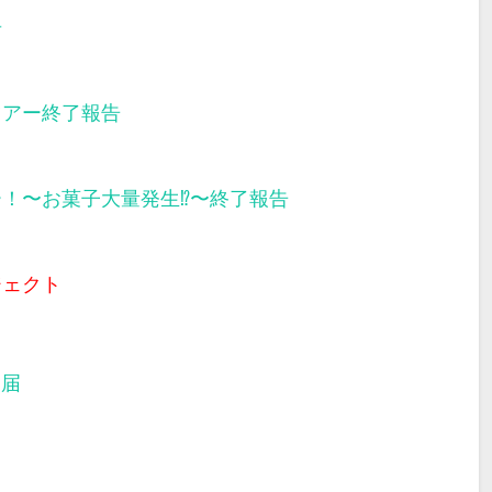
告
ツアー終了報告
ー！〜お菓子大量発生⁉︎〜終了報告
ジェクト
部届