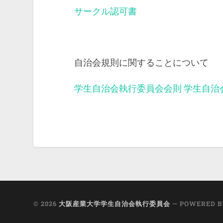
サークル認可書
自治会規則に関することについて
学生自治会執行委員会会則
学生自治
© 2026
大阪産業大学学生自治会執行委員会
— POWERED 