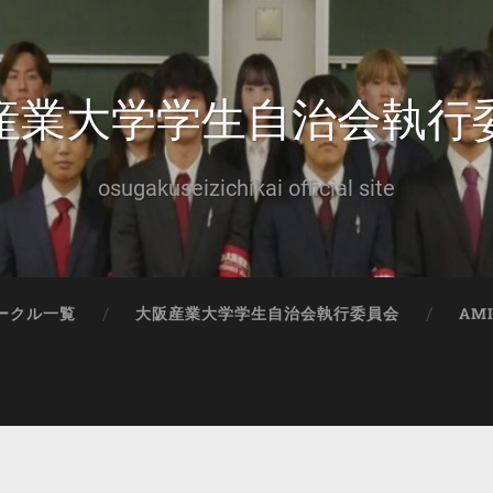
産業大学学生自治会執行
osugakuseizichikai official site
ークル一覧
大阪産業大学学生自治会執行委員会
AM