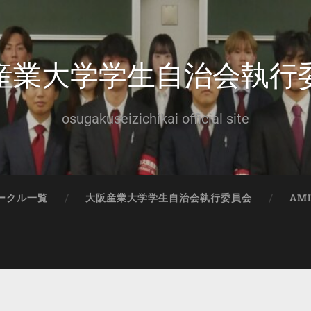
産業大学学生自治会執行
osugakuseizichikai official site
ークル一覧
大阪産業大学学生自治会執行委員会
AM