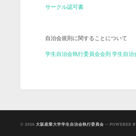
サークル認可書
自治会規則に関することについて
学生自治会執行委員会会則
学生自治
© 2026
大阪産業大学学生自治会執行委員会
— POWERED 