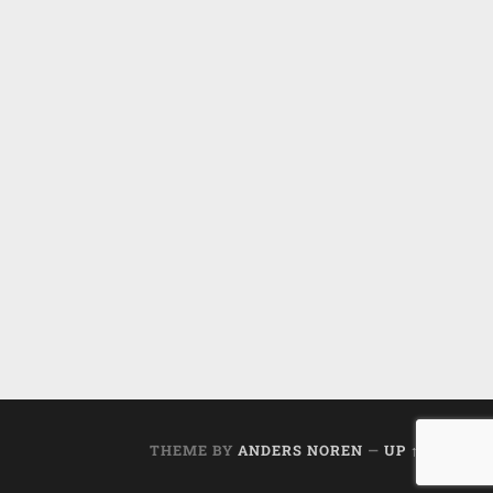
THEME BY
ANDERS NOREN
—
UP ↑