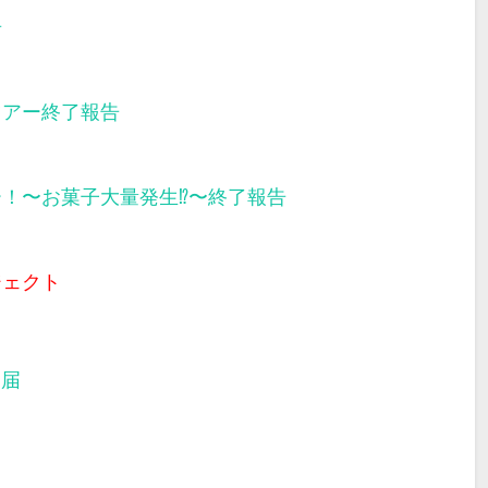
告
ツアー終了報告
ー！〜お菓子大量発生⁉︎〜終了報告
ジェクト
部届