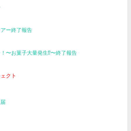
告
ツアー終了報告
ー！〜お菓子大量発生⁉︎〜終了報告
ジェクト
部届