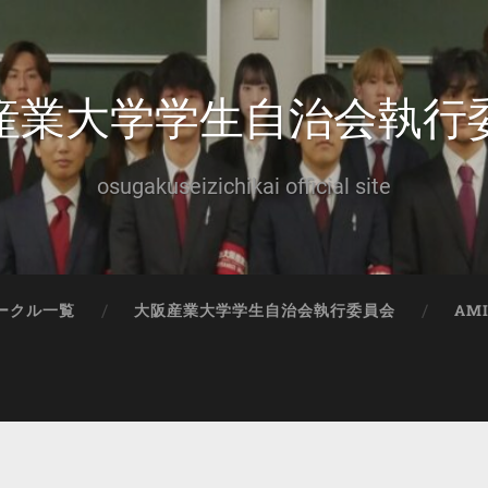
産業大学学生自治会執行
osugakuseizichikai official site
ークル一覧
大阪産業大学学生自治会執行委員会
AM