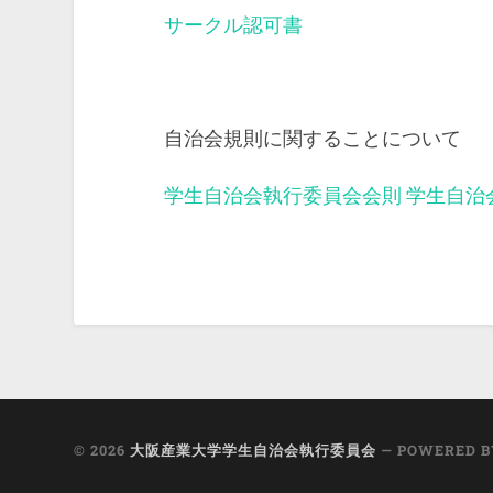
サークル認可書
自治会規則に関することについて
学生自治会執行委員会会則
学生自治
© 2026
大阪産業大学学生自治会執行委員会
— POWERED 