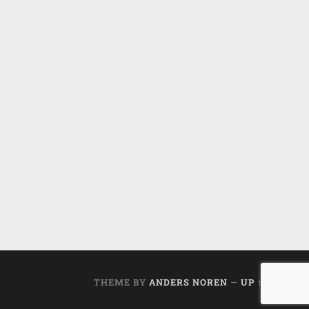
THEME BY
ANDERS NOREN
—
UP ↑