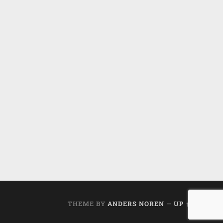
THEME BY
ANDERS NOREN
—
UP ↑