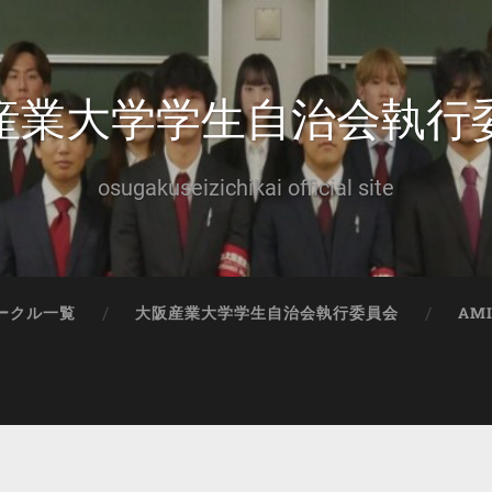
産業大学学生自治会執行
osugakuseizichikai official site
ークル一覧
大阪産業大学学生自治会執行委員会
AM