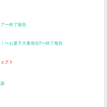
告
ツアー終了報告
ー！〜お菓子大量発生⁉︎〜終了報告
ジェクト
部届