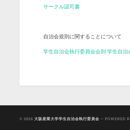
サークル認可書
自治会規則に関することについて
学生自治会執行委員会会則
学生自治
© 2026
大阪産業大学学生自治会執行委員会
— POWERED 