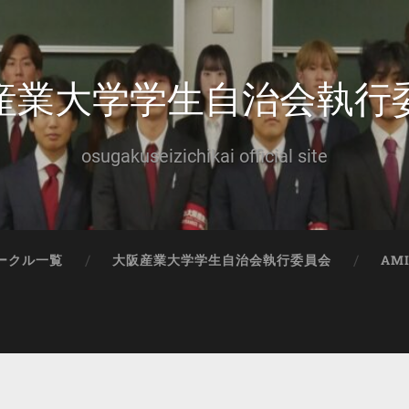
産業大学学生自治会執行
osugakuseizichikai official site
ークル一覧
大阪産業大学学生自治会執行委員会
AM