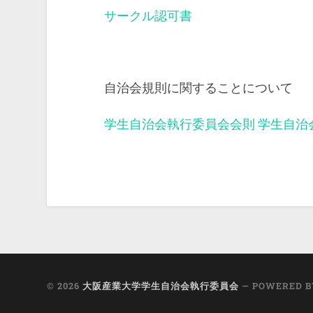
サークル認可書
自治会規則に関することについて
学生自治会執行委員会会則
学生自治
© 2026
大阪産業大学学生自治会執行委員会
— POWERED 