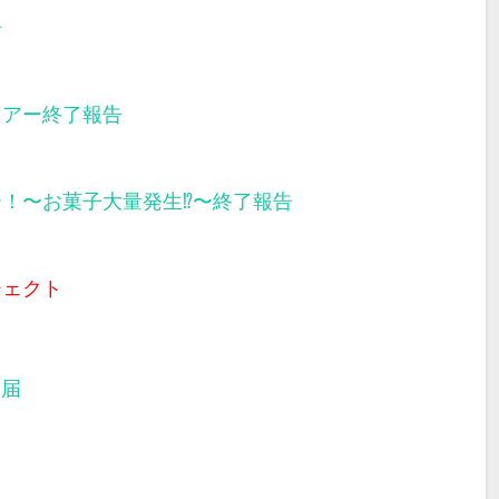
告
ツアー終了報告
ー！〜お菓子大量発生⁉︎〜終了報告
ジェクト
部届