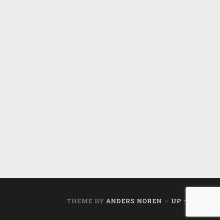
THEME BY
ANDERS NOREN
—
UP ↑