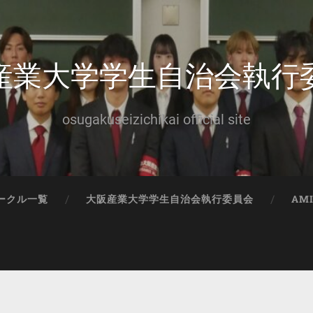
産業大学学生自治会執行
osugakuseizichikai official site
ークル一覧
大阪産業大学学生自治会執行委員会
AM