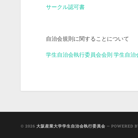
サークル認可書
自治会規則に関することについて
学生自治会執行委員会会則
学生自治
© 2026
大阪産業大学学生自治会執行委員会
— POWERED 