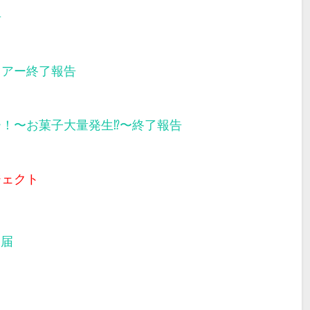
告
ツアー終了報告
ー！〜お菓子大量発生⁉︎〜終了報告
ジェクト
部届