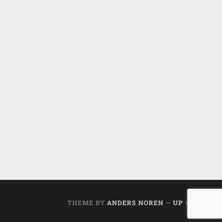
THEME BY
ANDERS NOREN
—
UP ↑