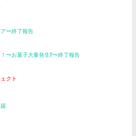
告
ツアー終了報告
ー！〜お菓子大量発生⁉︎〜終了報告
ジェクト
部届