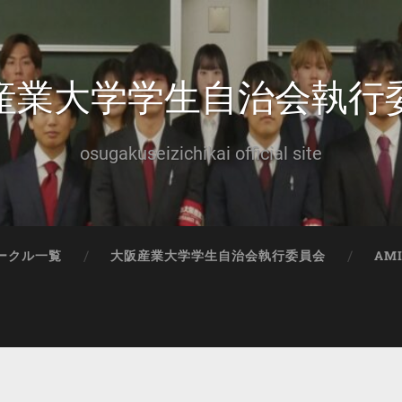
産業大学学生自治会執行
osugakuseizichikai official site
ークル一覧
大阪産業大学学生自治会執行委員会
AM