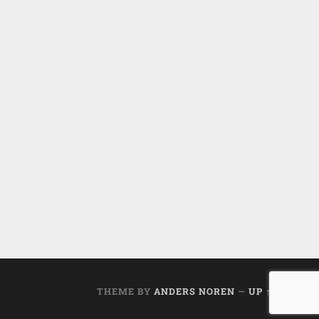
THEME BY
ANDERS NOREN
—
UP ↑