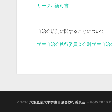
サークル認可書
自治会規則に関することについて
学生自治会執行委員会会則
学生自治
© 2026
大阪産業大学学生自治会執行委員会
— POWERED 