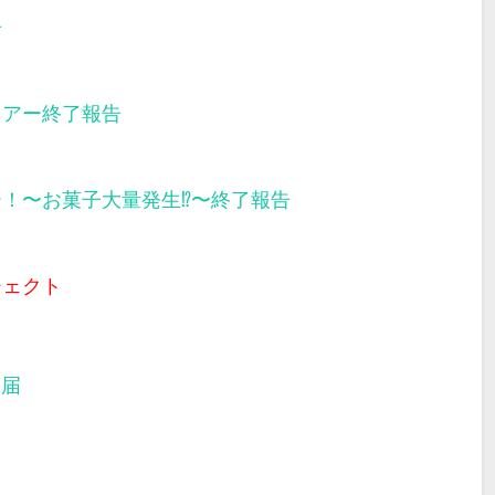
告
ツアー終了報告
ー！〜お菓子大量発生⁉︎〜終了報告
ジェクト
部届