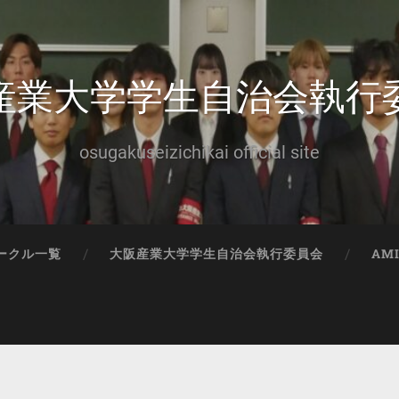
産業大学学生自治会執行
osugakuseizichikai official site
ークル一覧
大阪産業大学学生自治会執行委員会
AM