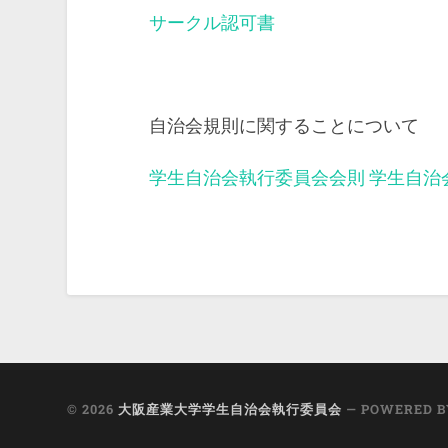
サークル認可書
自治会規則に関することについて
学生自治会執行委員会会則
学生自治
© 2026
大阪産業大学学生自治会執行委員会
— POWERED 