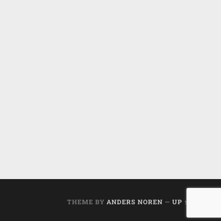
THEME BY
ANDERS NOREN
—
UP ↑