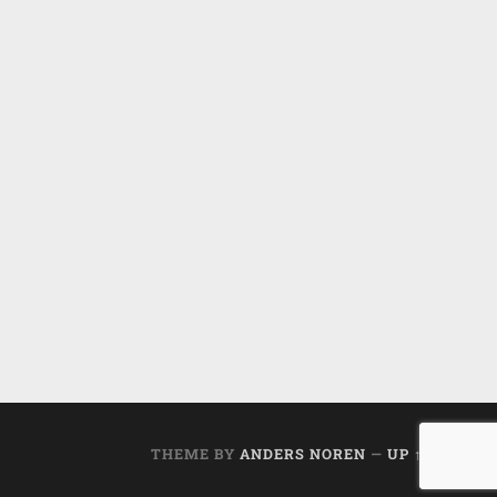
THEME BY
ANDERS NOREN
—
UP ↑