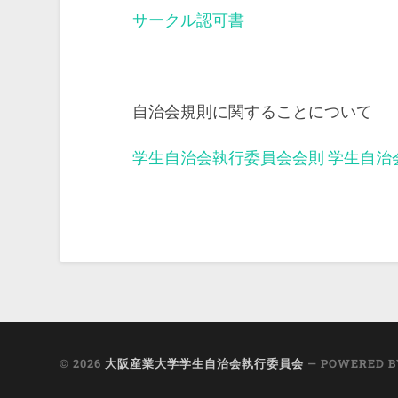
サークル認可書
自治会規則に関することについて
学生自治会執行委員会会則
学生自治
© 2026
大阪産業大学学生自治会執行委員会
— POWERED 