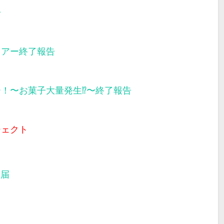
告
ツアー終了報告
ー！〜お菓子大量発生⁉︎〜終了報告
ジェクト
部届