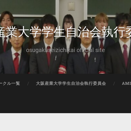
産業大学学生自治会執行
osugakuseizichikai official site
ークル一覧
大阪産業大学学生自治会執行委員会
AM