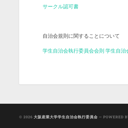
サークル認可書
自治会規則に関することについて
学生自治会執行委員会会則
学生自治
© 2026
大阪産業大学学生自治会執行委員会
— POWERED 