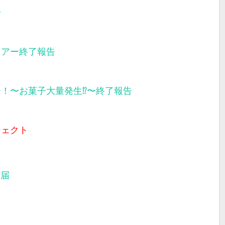
告
ツアー終了報告
ー！〜お菓子大量発生⁉︎〜終了報告
ジェクト
部届