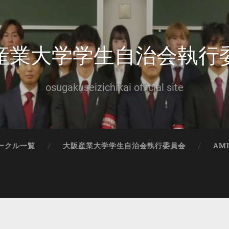
産業大学学生自治会執行
osugakuseizichikai official site
ークル一覧
大阪産業大学学生自治会執行委員会
AM