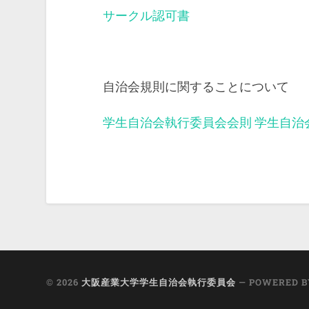
サークル認可書
自治会規則に関することについて
学生自治会執行委員会会則
学生自治
© 2026
大阪産業大学学生自治会執行委員会
— POWERED 