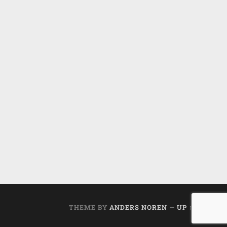
THEME BY
ANDERS NOREN
—
UP ↑