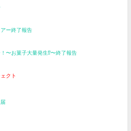
告
ツアー終了報告
ー！〜お菓子大量発生⁉︎〜終了報告
ジェクト
部届