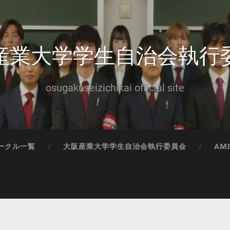
産業大学学生自治会執行
osugakuseizichikai official site
ークル一覧
大阪産業大学学生自治会執行委員会
AM