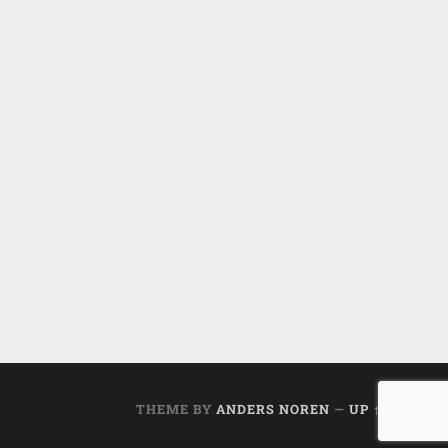
THEME BY
ANDERS NOREN
—
UP ↑