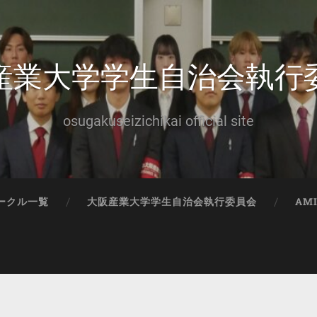
産業大学学生自治会執行
osugakuseizichikai official site
ークル一覧
大阪産業大学学生自治会執行委員会
AM