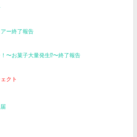
告
ツアー終了報告
ー！〜お菓子大量発生⁉︎〜終了報告
ジェクト
部届