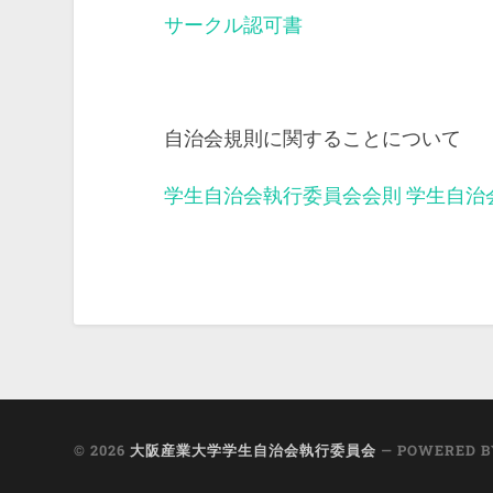
サークル認可書
自治会規則に関することについて
学生自治会執行委員会会則
学生自治
© 2026
大阪産業大学学生自治会執行委員会
— POWERED 