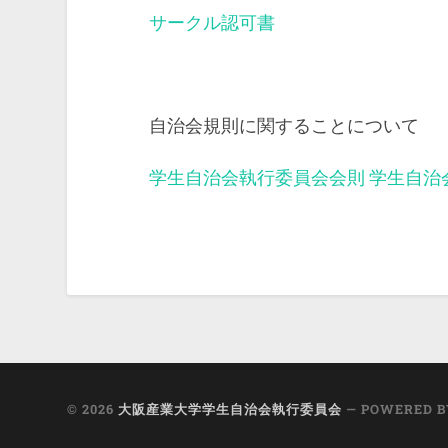
サークル認可書
自治会規則に関することについて
学生自治会執行委員会会則
学生自治
© 2026
大阪産業大学学生自治会執行委員会
— POWERED 