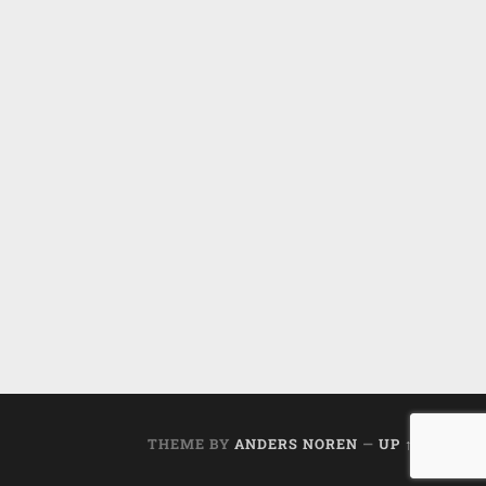
THEME BY
ANDERS NOREN
—
UP ↑