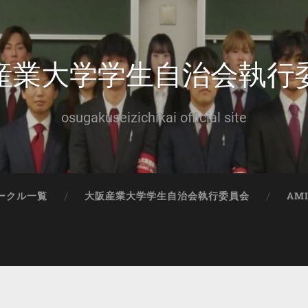
産業大学学生自治会執行
osugakuseizichikai official site
ークル一覧
大阪産業大学学生自治会執行委員会
AM