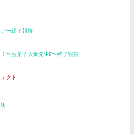
告
ツアー終了報告
ー！〜お菓子大量発生⁉︎〜終了報告
ジェクト
部届