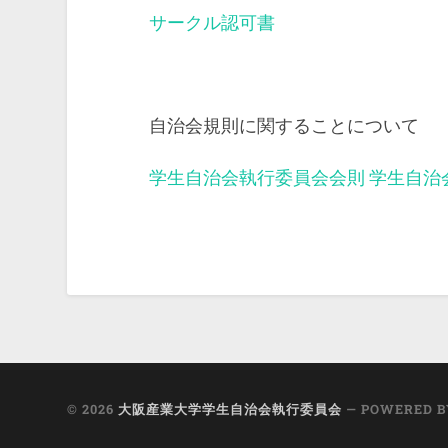
サークル認可書
自治会規則に関することについて
学生自治会執行委員会会則
学生自治
© 2026
大阪産業大学学生自治会執行委員会
— POWERED 