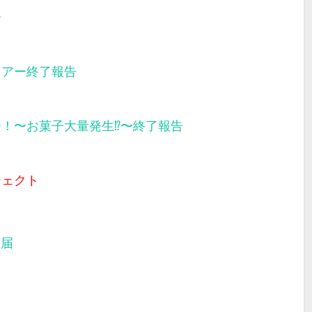
告
ツアー終了報告
ー！〜お菓子大量発生⁉︎〜終了報告
ジェクト
部届