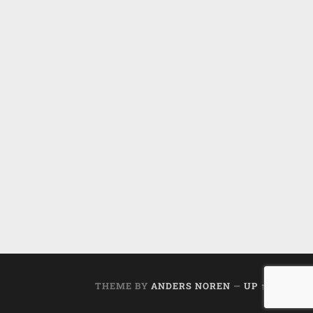
THEME BY
ANDERS NOREN
—
UP ↑