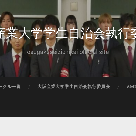
産業大学学生自治会執行
osugakuseizichikai official site
ークル一覧
大阪産業大学学生自治会執行委員会
AM