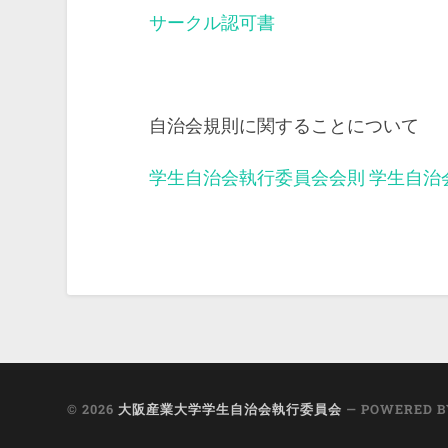
サークル認可書
自治会規則に関することについて
学生自治会執行委員会会則
学生自治
© 2026
大阪産業大学学生自治会執行委員会
— POWERED 