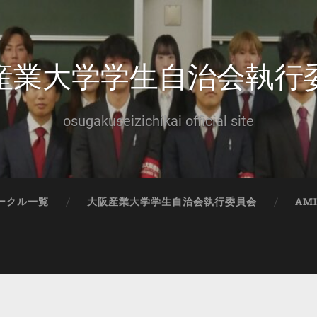
産業大学学生自治会執行
osugakuseizichikai official site
ークル一覧
大阪産業大学学生自治会執行委員会
AM