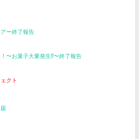
告
ツアー終了報告
ー！〜お菓子大量発生⁉︎〜終了報告
ジェクト
部届