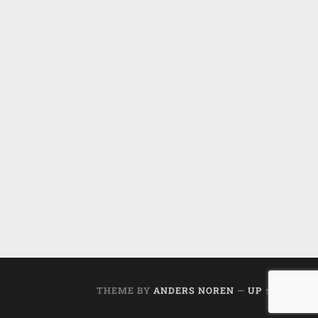
THEME BY
ANDERS NOREN
—
UP ↑