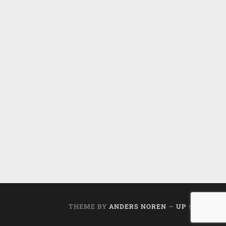
THEME BY
ANDERS NOREN
—
UP ↑