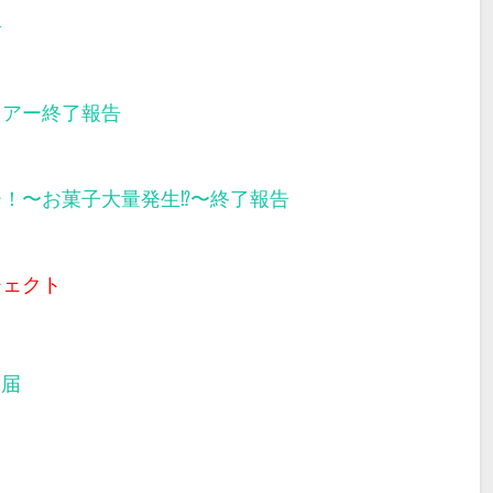
告
ツアー終了報告
ー！〜お菓子大量発生⁉︎〜終了報告
ジェクト
部届