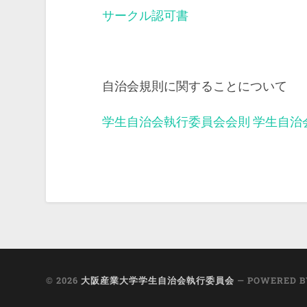
サークル認可書
自治会規則に関することについて
学生自治会執行委員会会則
学生自治
© 2026
大阪産業大学学生自治会執行委員会
— POWERED 