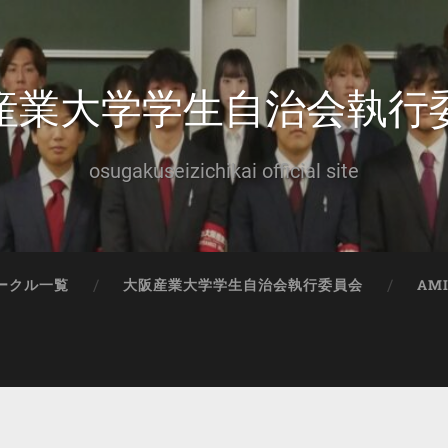
産業大学学生自治会執行
osugakuseizichikai official site
ークル一覧
大阪産業大学学生自治会執行委員会
AM