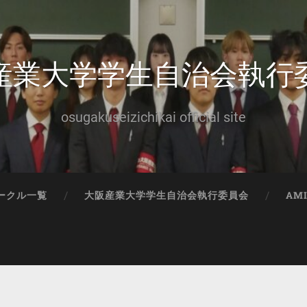
産業大学学生自治会執行
osugakuseizichikai official site
ークル一覧
大阪産業大学学生自治会執行委員会
AM