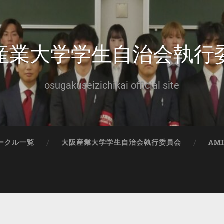
産業大学学生自治会執行
osugakuseizichikai official site
ークル一覧
大阪産業大学学生自治会執行委員会
AM